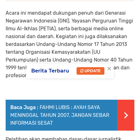
Acara ini mendapat
dukungan penuh dari Generasi
Negarawan Indonesia (GNI), Yayasan Perguruan Tinggi
Ilmu Al-Ikhlas (PETIA)
, serta berbagai
media online
nasional dan daerah
. Kegiatan ini juga dilaksanakan
berdasarkan
Undang-Undang Nomor 17 Tahun 2013
tentang Organisasi Kemasyarakatan (UU
Perkumpulan)
serta
Undang-Undang Nomor 40 Tahun
×
1999 tentang Pers
, yang menjamin kemerdekaan dan
Berita Terbaru
UPDATE
profesionalisme pers di Indonesia.
Baca Juga :
FAHMI LUBIS : AYAH SAYA
MENINGGAL TAHUN 2007, JANGAN SEBAR
INFORMASI SESAT
Pelatihan akan membahas dasar-dasar jurnalistik,