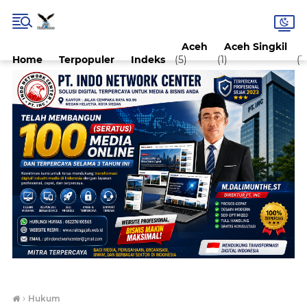
Aceh
Aceh Singkil
Home
Terpopuler
Indeks
(5)
(1)
(1)
›
Hukum