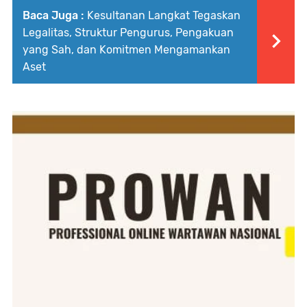
Baca Juga :
Kesultanan Langkat Tegaskan
Legalitas, Struktur Pengurus, Pengakuan
yang Sah, dan Komitmen Mengamankan
Aset