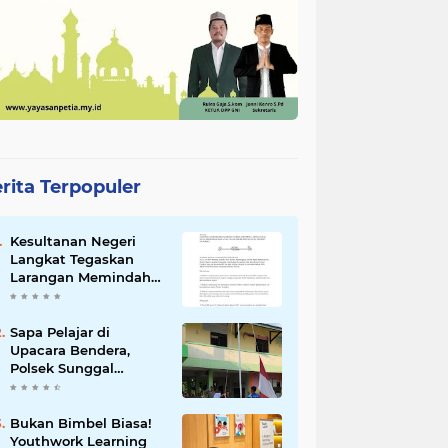
rita Terpopuler
Kesultanan Negeri
Langkat Tegaskan
Larangan Memindah
Hak atas Tanah Adat
dan Tanah Kesultanan
Sapa Pelajar di
Upacara Bendera,
Polsek Sunggal
Titipkan Pesan
Disiplin dan Jauhi
Kenakalan Remaja
Bukan Bimbel Biasa!
Youthwork Learning