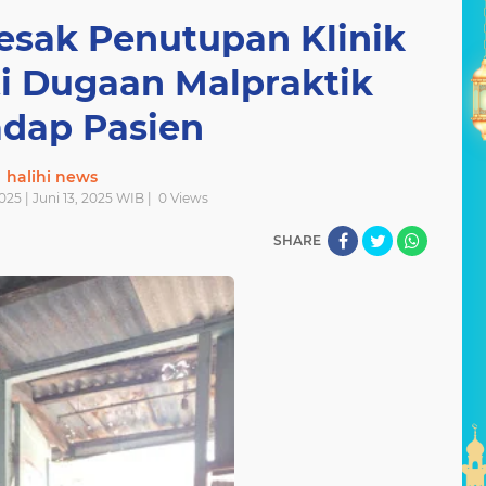
sak Penutupan Klinik
ti Dugaan Malpraktik
adap Pasien
halihi news
025 | Juni 13, 2025 WIB |
0
Views
SHARE