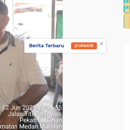
×
Berita Terbaru
UPDATE