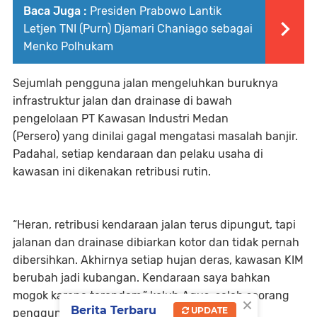
Baca Juga :
Presiden Prabowo Lantik
Letjen TNI (Purn) Djamari Chaniago sebagai
Menko Polhukam
Sejumlah pengguna jalan mengeluhkan buruknya
infrastruktur jalan dan drainase di bawah
pengelolaan
PT Kawasan Industri Medan
(Persero)
yang dinilai gagal mengatasi masalah banjir.
Padahal, setiap kendaraan dan pelaku usaha di
kawasan ini dikenakan retribusi rutin.
“Heran, retribusi kendaraan jalan terus dipungut, tapi
jalanan dan drainase dibiarkan kotor dan tidak pernah
dibersihkan. Akhirnya setiap hujan deras, kawasan KIM
berubah jadi kubangan. Kendaraan saya bahkan
mogok karena terendam,”
keluh
Agus
, salah seorang
×
Berita Terbaru
UPDATE
pengguna jalan KIM II.