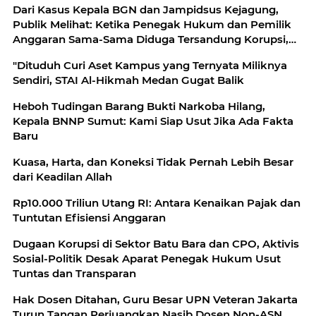
Dari Kasus Kepala BGN dan Jampidsus Kejagung,
Publik Melihat: Ketika Penegak Hukum dan Pemilik
Anggaran Sama-Sama Diduga Tersandung Korupsi,
Mau Dibawa ke Mana Republik Ini?
"Dituduh Curi Aset Kampus yang Ternyata Miliknya
Sendiri, STAI Al-Hikmah Medan Gugat Balik
Heboh Tudingan Barang Bukti Narkoba Hilang,
Kepala BNNP Sumut: Kami Siap Usut Jika Ada Fakta
Baru
Kuasa, Harta, dan Koneksi Tidak Pernah Lebih Besar
dari Keadilan Allah
Rp10.000 Triliun Utang RI: Antara Kenaikan Pajak dan
Tuntutan Efisiensi Anggaran
Dugaan Korupsi di Sektor Batu Bara dan CPO, Aktivis
Sosial-Politik Desak Aparat Penegak Hukum Usut
Tuntas dan Transparan‎
Hak Dosen Ditahan, Guru Besar UPN Veteran Jakarta
Turun Tangan Perjuangkan Nasib Dosen Non-ASN