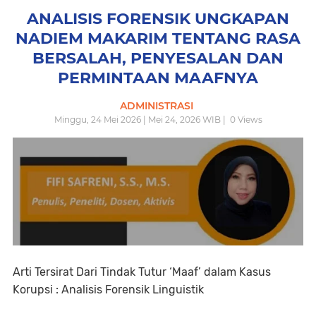
ANALISIS FORENSIK UNGKAPAN
NADIEM MAKARIM TENTANG RASA
BERSALAH, PENYESALAN DAN
PERMINTAAN MAAFNYA
ADMINISTRASI
Minggu, 24 Mei 2026 | Mei 24, 2026 WIB |
0
Views
Arti Tersirat Dari Tindak Tutur ‘Maaf’ dalam Kasus
Korupsi : Analisis Forensik Linguistik