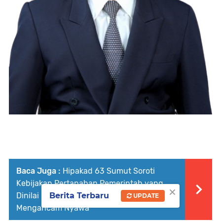
Baca Juga :
Hipakad 63 Sumut Soroti
Kebijakan Pertanahan Pemerintah yang
×
Dinilai Memiskinkan Rakyat dan
Berita Terbaru
UPDATE
Mengancam Nyawa