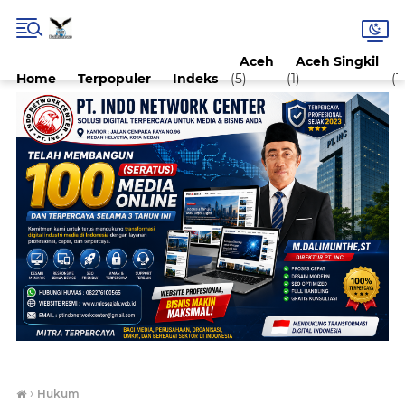
Aceh
Aceh Singkil
Home
Terpopuler
Indeks
(5)
(1)
(1)
›
Hukum