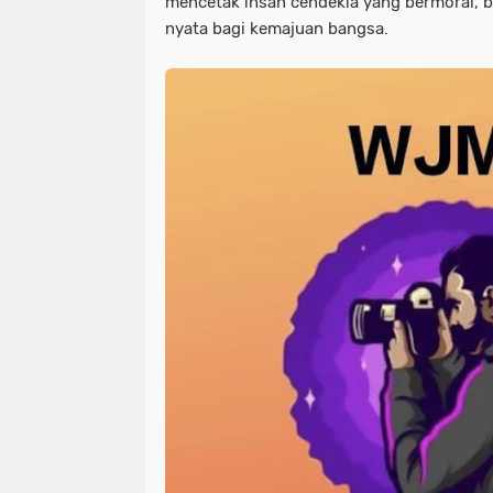
mencetak insan cendekia yang bermoral, be
nyata bagi kemajuan bangsa.