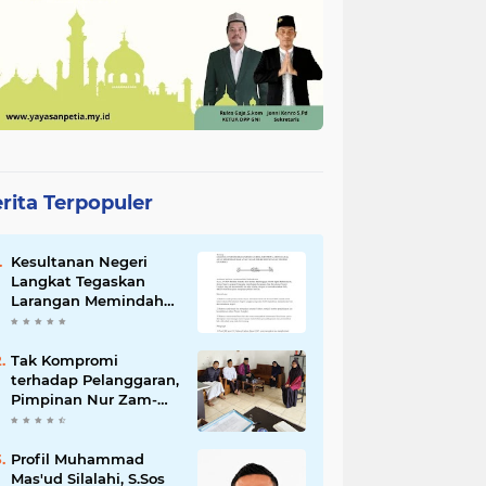
rita Terpopuler
Kesultanan Negeri
Langkat Tegaskan
Larangan Memindah
Hak atas Tanah Adat
dan Tanah Kesultanan
Tak Kompromi
terhadap Pelanggaran,
Pimpinan Nur Zam-
Zam Ambil Langkah
Tegas
Profil Muhammad
Mas'ud Silalahi, S.Sos