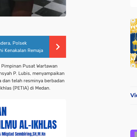
ndera, Polsek
uhi Kenakalan Remaja
Pimpinan Pusat Wartawan
nsyah P. Lubis
, menyampaikan
a dan telah resminya berbadan
khlas (PETIA)
di Medan.
Vi