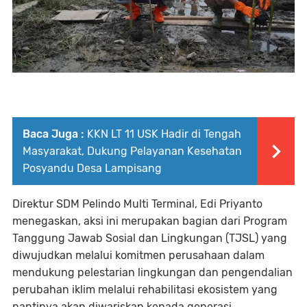
Baca Juga :
KKN LT 11 USK Hadir di Tengah
Masyarakat, Dukung Pelayanan Kesehatan
Posyandu Desa Lampisang
Direktur SDM Pelindo Multi Terminal, Edi Priyanto
menegaskan, aksi ini merupakan bagian dari Program
Tanggung Jawab Sosial dan Lingkungan (TJSL) yang
diwujudkan melalui komitmen perusahaan dalam
mendukung pelestarian lingkungan dan pengendalian
perubahan iklim melalui rehabilitasi ekosistem yang
nantinya akan diwariskan kepada generasi