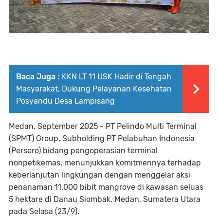
Baca Juga :
KKN LT 11 USK Hadir di Tengah
Masyarakat, Dukung Pelayanan Kesehatan
Posyandu Desa Lampisang
Medan, September 2025 - PT Pelindo Multi Terminal
(SPMT) Group, Subholding PT Pelabuhan Indonesia
(Persero) bidang pengoperasian terminal
nonpetikemas, menunjukkan komitmennya terhadap
keberlanjutan lingkungan dengan menggelar aksi
penanaman 11.000 bibit mangrove di kawasan seluas
5 hektare di Danau Siombak, Medan, Sumatera Utara
pada Selasa (23/9).