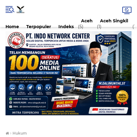
Aceh
Aceh Singkil
Home
Terpopuler
Indeks
(5)
(1)
(1)
›
Hukum