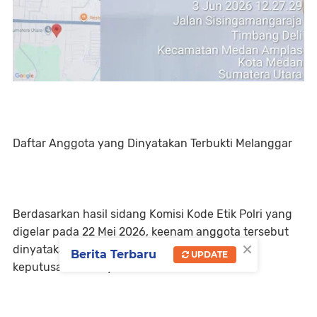
Daftar Anggota yang Dinyatakan Terbukti Melanggar
Berdasarkan hasil sidang Komisi Kode Etik Polri yang
digelar pada 22 Mei 2026, keenam anggota tersebut
×
dinyatakan bersalah dan ditetapkan dengan
Berita Terbaru
UPDATE
keputusan resmi, yaitu: